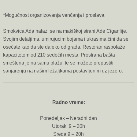
*Mogućnost organizovanja venčanja i proslava.
Smokvica Ada nalazi se na makiškoj strani Ade Ciganlije.
Svojim detaljima, umirujućim bojama i ukrasima čini da se
osećate kao da ste daleko od grada. Restoran raspolaže
kapacitetom od 210 sedećih mesta. Prostrana bašta
smeštena je na samu plažu, te se možete prepustiti
sanjarenju na našim ležaljkama postavljenim uz jezero.
Radno vreme:
Ponedeljak – Neradni dan
Utorak 9 – 20h
Sreda 9 – 20h