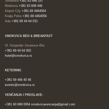
Jovanova
+381 63 446 257
Molerova
+381 63 608 446
Airport City
+381 69 4464054
Kralja Petra
+381 69 4464056
Ada
+381 69 44 64 031
SMOKVICA BED & BREAKFAST
Ul. Gospodar Jovanova 45a:
+381 69 44 64 002
hotel@smokvica.rs
KETERING
+381 69 446 40 46
events@smokvica.rs
VENČANJA I PROSLAVE:
+381 60 699 0054
smokvicavencanja@gmail.com