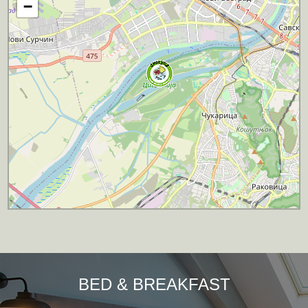
−
BED & BREAKFAST