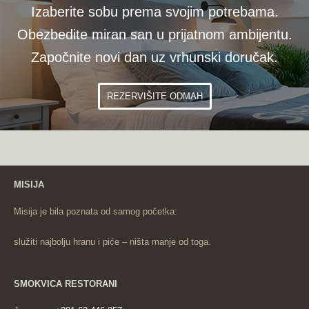
Izaberite sobu prema svojim potrebama.
Obezbedite miran san u prijatnom ambijentu.
Započnite novi dan uz vrhunski doručak.
REZERVIŠITE ODMAH
MISIJA
Misija je bila poznata od samog početka:
služiti najbolju hranu i piće – ništa manje od toga.
SMOKVICA RESTORANI