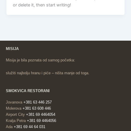
or delete it, then start writing!
MISIJA
Misija je bila poznata od samog početka:
služiti najbolju hranu i piće – ništa manje od toga.
SMOKVICA RESTORANI
Jovanova
+381 63 446 257
Molerova
+381 63 608 446
Airport City
+381 69 4464054
Kralja Petra
+381 69 4464056
Ada
+381 69 44 64 031