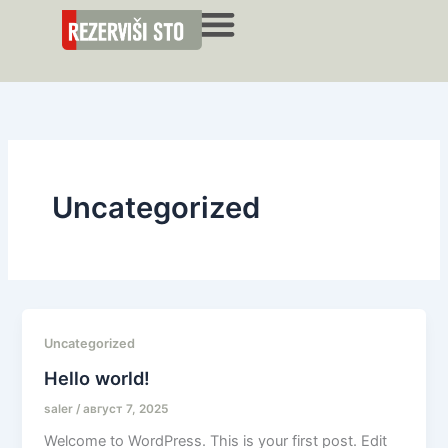
Пређи
на
садржај
Jovanova
Kralja Petra
Molerova
Uncategorized
Uncategorized
Hello world!
saler
/
август 7, 2025
Welcome to WordPress. This is your first post. Edit